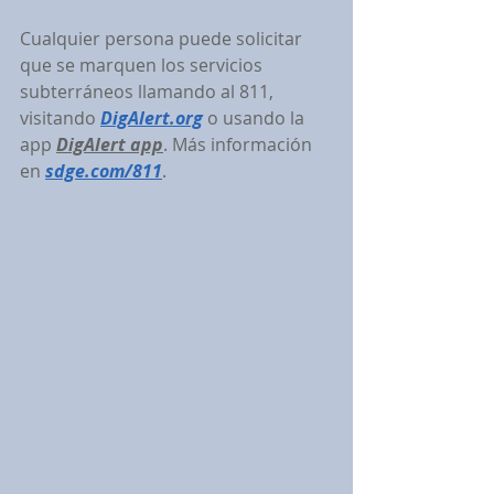
Cualquier persona puede solicitar 
que se marquen los servicios 
subterráneos llamando al 811, 
visitando 
DigAlert.org
 o usando la 
app 
DigAlert app
. Más información 
en 
sdge.com/811
.