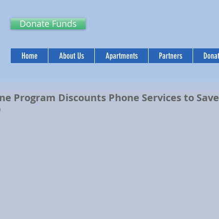
Donate Funds
Home
About Us
Apartments
Partners
Donat
ine Program Discounts Phone Services to Save
9