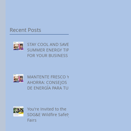
Festival at Encinitas
Reading at Home
S
Golf Course
S
S
Recent Posts
STAY COOL AND SAVE:
SUMMER ENERGY TIPS
FOR YOUR BUSINESS
MANTENTE FRESCO Y
AHORRA: CONSEJOS
DE ENERGÍA PARA TU
NEGOCIO ESTE
VERANO
You're Invited to the
SDG&E Wildfire Safety
Fairs