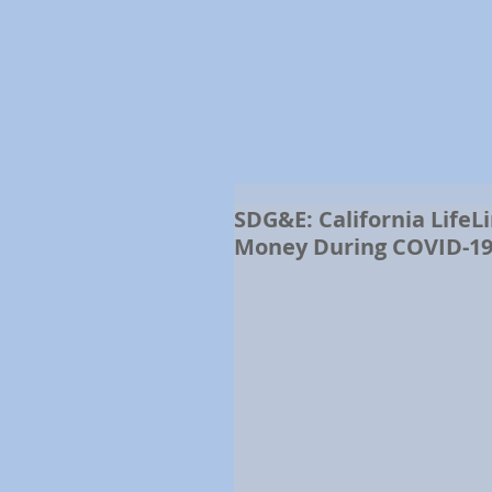
SDG&E: California LifeL
Money During COVID-1