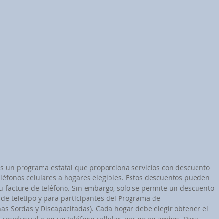
 es un programa estatal que proporciona servicios con descuento 
eléfonos celulares a hogares elegibles. Estos descuentos pueden 
su facture de teléfono. Sin embargo, solo se permite un descuento 
de teletipo y para participantes del Programa de 
s Sordas y Discapacitadas). Cada hogar debe elegir obtener el 
residencial o en un teléfono cellular, per no en ambos. Para 