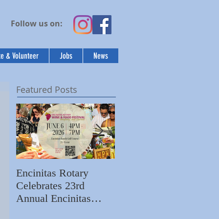
Follow us on:
e & Volunteer
Jobs
News
Featured Posts
Encinitas Rotary
Ed Becerra Visits
Celebrates 23rd
Villa Storia
S
Annual Encinitas
Apartments to Share
C
Rotary Wine & Food
the Importance of
N